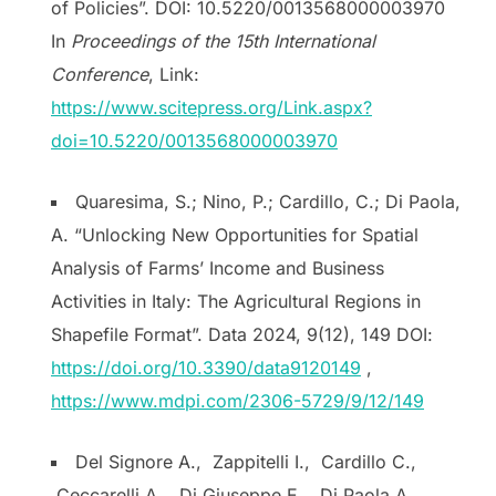
of Policies”. DOI: 10.5220/0013568000003970
In
Proceedings of the 15th International
Conference
, Link:
https://www.scitepress.org/Link.aspx?
doi=10.5220/0013568000003970
Quaresima, S.; Nino, P.; Cardillo, C.; Di Paola,
A. “Unlocking New Opportunities for Spatial
Analysis of Farms’ Income and Business
Activities in Italy: The Agricultural Regions in
Shapefile Format”. Data 2024, 9(12), 149 DOI:
https://doi.org/10.3390/data9120149
,
https://www.mdpi.com/2306-5729/9/12/149
Del Signore A., Zappitelli I., Cardillo C.,
Ceccarelli A., Di Giuseppe E., Di Paola A.,