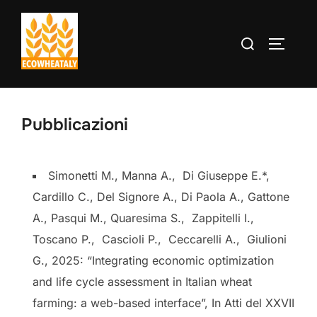
Salta
al
Cerca
APRI/C
contenuto
per:
Pubblicazioni
Simonetti M., Manna A., Di Giuseppe E.*,
Cardillo C., Del Signore A., Di Paola A., Gattone
A., Pasqui M., Quaresima S., Zappitelli I.,
Toscano P., Cascioli P., Ceccarelli A., Giulioni
G., 2025: “Integrating economic optimization
and life cycle assessment in Italian wheat
farming: a web-based interface”, In Atti del XXVII