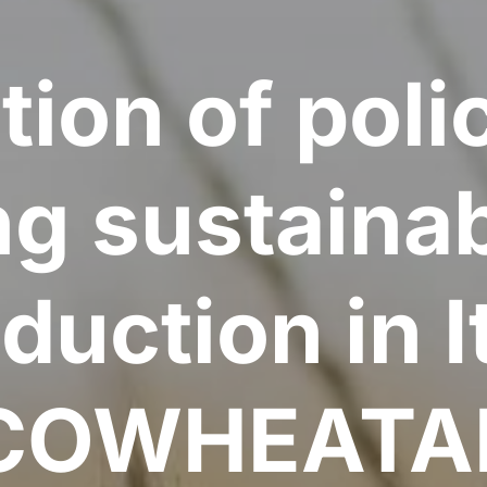
tion of polic
g sustaina
duction in I
COWHEATA