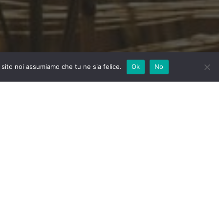
 sito noi assumiamo che tu ne sia felice.
Ok
No