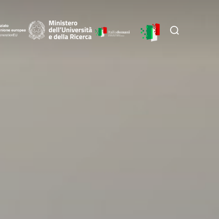
Cerca
per: