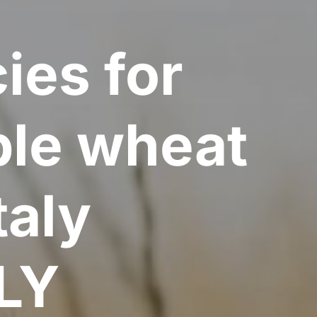
ies for
ble wheat
taly
LY