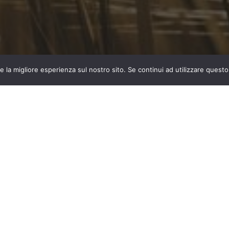
Scorri
e la migliore esperienza sul nostro sito. Se continui ad utilizzare questo
fino
al
 – ECOWHEATALY
contenuto