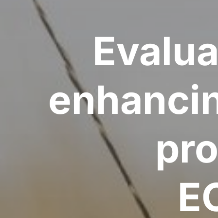
Evalua
enhancin
pro
E